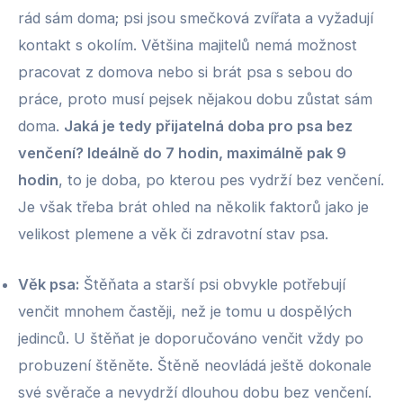
rád sám doma; psi jsou smečková zvířata a vyžadují
kontakt s okolím. Většina majitelů nemá možnost
pracovat z domova nebo si brát psa s sebou do
práce, proto musí pejsek nějakou dobu zůstat sám
doma.
Jaká je tedy přijatelná doba pro psa bez
venčení? Ideálně do 7 hodin, maximálně pak 9
hodin
, to je doba, po kterou pes vydrží bez venčení.
Je však třeba brát ohled na několik faktorů jako je
velikost plemene a věk či zdravotní stav psa.
Věk psa
:
Štěňata a starší psi obvykle potřebují
venčit mnohem častěji, než je tomu u dospělých
jedinců. U štěňat je doporučováno venčit vždy po
probuzení štěněte. Štěně neovládá ještě dokonale
své svěrače a nevydrží dlouhou dobu bez venčení.