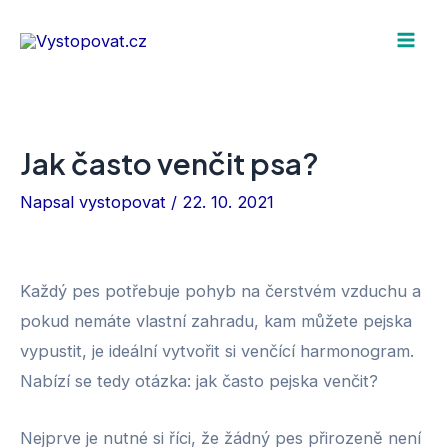
Přeskočit
na
Mai
obsah
Men
Jak často venčit psa?
Napsal
vystopovat
/
22. 10. 2021
Každý pes potřebuje pohyb na čerstvém vzduchu a
pokud nemáte vlastní zahradu, kam můžete pejska
vypustit, je ideální vytvořit si venčící harmonogram.
Nabízí se tedy otázka: jak často pejska venčit?
Nejprve je nutné si říci, že žádný pes přirozeně není