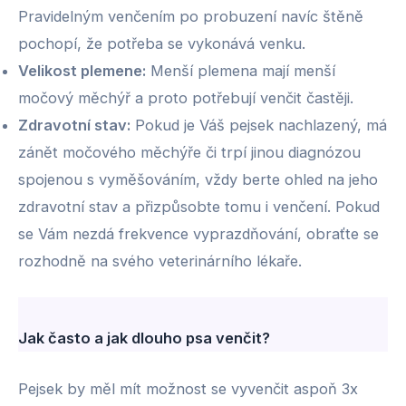
Pravidelným venčením po probuzení navíc štěně
pochopí, že potřeba se vykonává venku.
Velikost plemene
:
Menší plemena mají menší
močový měchýř a proto potřebují venčit častěji.
Zdravotní stav
:
Pokud je Váš pejsek nachlazený, má
zánět močového měchýře či trpí jinou diagnózou
spojenou s vyměšováním, vždy berte ohled na jeho
zdravotní stav a přizpůsobte tomu i venčení. Pokud
se Vám nezdá frekvence vyprazdňování, obraťte se
rozhodně na svého veterinárního lékaře.
Jak často a jak dlouho psa venčit?
Pejsek by měl mít možnost se vyvenčit aspoň 3x