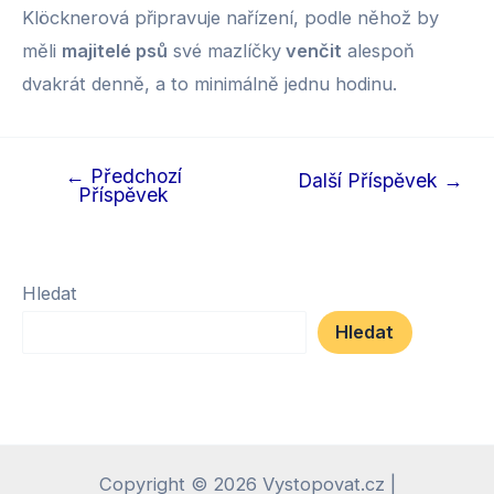
Klöcknerová připravuje nařízení, podle něhož by
měli
majitelé psů
své mazlíčky
venčit
alespoň
dvakrát denně, a to minimálně jednu hodinu.
←
Předchozí
Navigace
Další Příspěvek
→
Příspěvek
pro
příspěvek
Hledat
Hledat
Copyright © 2026 Vystopovat.cz |